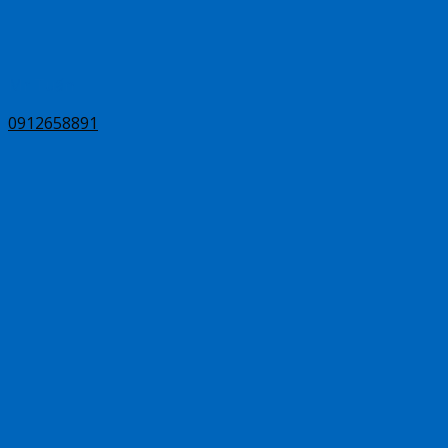
Mr Tuấn
0912658891