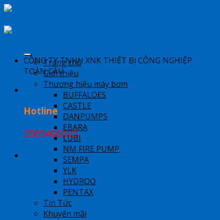
Skip
to
content
​CÔNG TY TNHH XNK THIẾT BỊ CÔNG NGHIỆP
Trang chủ
TOÀN CẦU
Giới thiệu
Thương hiệu máy bơm
BUFFALOES
CASTLE
Hotline
DANPUMPS
EBARA
0969406605
LUBI
NM FIRE PUMP
SEMPA
YLK
HYDROO
PENTAX
Tin Tức
Khuyến mãi