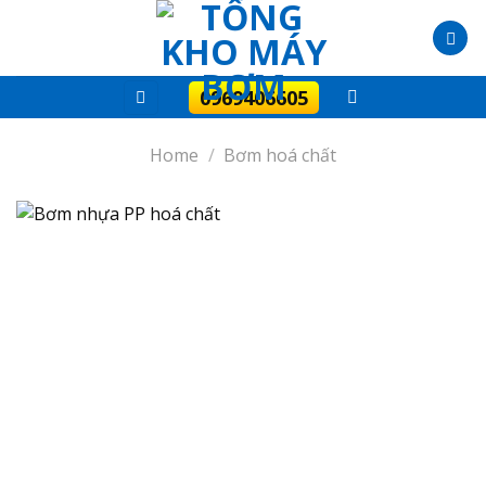
Skip
to
content
0969406605
Home
/
Bơm hoá chất