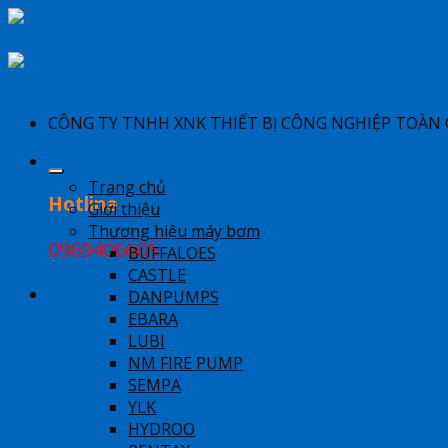
Skip
to
content
​CÔNG TY TNHH XNK THIẾT BỊ CÔNG NGHIỆP TOÀN
Trang chủ
Hotline
Giới thiệu
Thương hiệu máy bơm
0969406605
BUFFALOES
CASTLE
DANPUMPS
EBARA
LUBI
NM FIRE PUMP
SEMPA
YLK
HYDROO