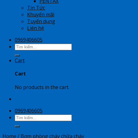
PENTAX
Tin Tức
Khuyến mãi
Tuyển dụng
Liên hệ
0969406605
Search
for:
Cart
Cart
No products in the cart.
0969406605
Search
for:
Home
/
Bơm phòng cháy chữa cháy