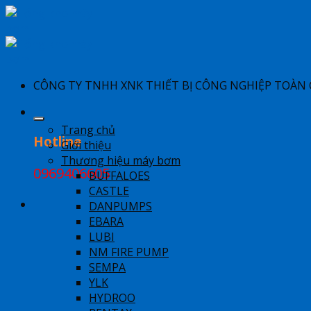
Skip
to
content
​CÔNG TY TNHH XNK THIẾT BỊ CÔNG NGHIỆP TOÀN
Trang chủ
Hotline
Giới thiệu
Thương hiệu máy bơm
0969406605
BUFFALOES
CASTLE
DANPUMPS
EBARA
LUBI
NM FIRE PUMP
SEMPA
YLK
HYDROO