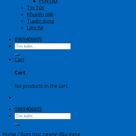
PENTAX
Tin Tức
Khuyến mãi
Tuyển dụng
Liên hệ
0969406605
Search
for:
Cart
Cart
No products in the cart.
0969406605
Search
for:
Home
/
Bơm trục ngang đầu gang