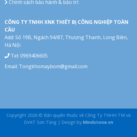
Chính sách bảo hành & bảo trì
CÔNG TY TNHH XNK THIẾT BỊ CÔNG NGHIỆP TOÀN
CẦU
Add: Số 19B, Ngách 94/87, Thượng Thanh, Long Biên,
Hà Nội
Tel: 0969406605
Email: Tongkhomaybom@gmail.com
Copyright 2026 ©
Bản quyền thuộc về Công Ty TNHH TM và
DVKT Sơn Tùng
| Design by
Mindstone.vn