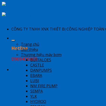
Skip
to
content
​CÔNG TY TNHH XNK THIẾT BỊ CÔNG NGHIỆP TOÀN
Trang chủ
Hotline
Giới thiệu
Thương hiệu máy bơm
0969406605
BUFFALOES
CASTLE
DANPUMPS
EBARA
LUBI
NM FIRE PUMP
SEMPA
YLK
HYDROO